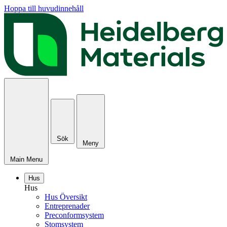
Hoppa till huvudinnehåll
Sök
Meny
Main Menu
Hus
Hus
Hus Översikt
Entreprenader
Preconformsystem
Stomsystem