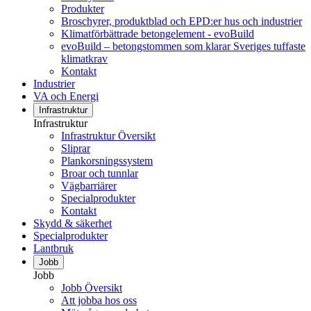
Produkter
Broschyrer, produktblad och EPD:er hus och industrier
Klimatförbättrade betongelement - evoBuild
evoBuild – betongstommen som klarar Sveriges tuffaste
klimatkrav
Kontakt
Industrier
VA och Energi
Infrastruktur
Infrastruktur
Infrastruktur Översikt
Sliprar
Plankorsningssystem
Broar och tunnlar
Vägbarriärer
Specialprodukter
Kontakt
Skydd & säkerhet
Specialprodukter
Lantbruk
Jobb
Jobb
Jobb Översikt
Att jobba hos oss