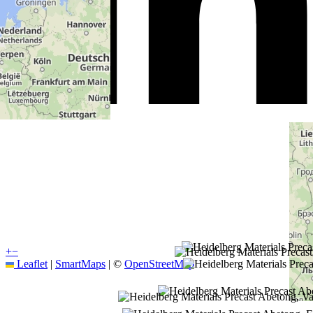
+
−
Leaflet
|
SmartMaps
| ©
OpenStreetMap