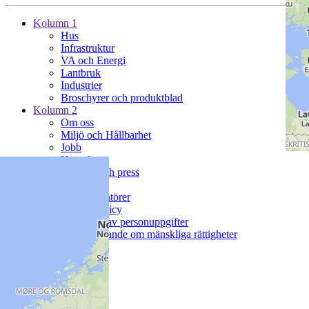
Kolumn 1
Hus
Infrastruktur
VA och Energi
Lantbruk
Industrier
Broschyrer och produktblad
Kolumn 2
Om oss
Miljö och Hållbarhet
Jobb
Kontakt
Nyheter och press
Kolumn 3
För leverantörer
Cookie policy
Hantering av personuppgifter
Policyuttalande om mänskliga rättigheter
SpeakUp
Följ oss