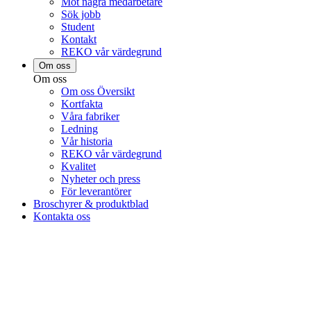
Möt några medarbetare
Sök jobb
Student
Kontakt
REKO vår värdegrund
Om oss
Om oss
Om oss Översikt
Kortfakta
Våra fabriker
Ledning
Vår historia
REKO vår värdegrund
Kvalitet
Nyheter och press
För leverantörer
Broschyrer & produktblad
Kontakta oss