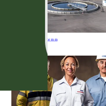
Dricksvattenreservoarer, flissilor m m
Skydd & säkerhet