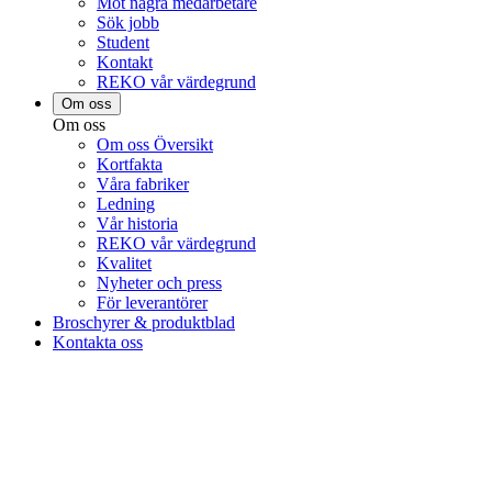
Möt några medarbetare
Sök jobb
Student
Kontakt
REKO vår värdegrund
Om oss
Om oss
Om oss Översikt
Kortfakta
Våra fabriker
Ledning
Vår historia
REKO vår värdegrund
Kvalitet
Nyheter och press
För leverantörer
Broschyrer & produktblad
Kontakta oss