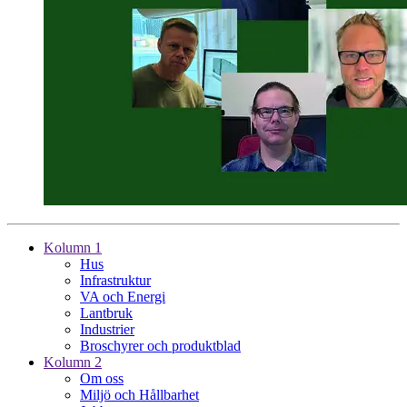
Kolumn 1
Hus
Infrastruktur
VA och Energi
Lantbruk
Industrier
Broschyrer och produktblad
Kolumn 2
Om oss
Miljö och Hållbarhet