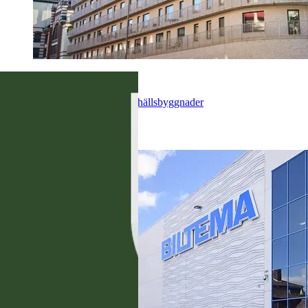
Abetong
Stommar för bostäder och samhällsbyggnader
Industrier