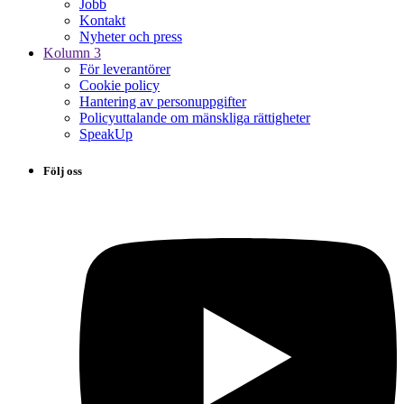
Jobb
Kontakt
Nyheter och press
Kolumn 3
För leverantörer
Cookie policy
Hantering av personuppgifter
Policyuttalande om mänskliga rättigheter
SpeakUp
Följ oss