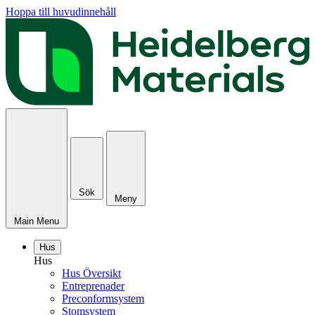
Hoppa till huvudinnehåll
Sök
Meny
Main Menu
Hus
Hus
Hus Översikt
Entreprenader
Preconformsystem
Stomsystem