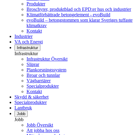
Produkter
Broschyrer, produktblad och EPD:er hus och industrier
Klimatförbättrade betongelement - evoBuild
evoBuild – betongstommen som klarar Sveriges tuffaste
klimatkrav
Kontakt
Industrier
VA och Energi
Infrastruktur
Infrastruktur
Infrastruktur Översikt
Sliprar
Plankorsningssystem
Broar och tunnlar
Vägbarriärer
Specialprodukter
Kontakt
Skydd & säkerhet
Specialprodukter
Lantbruk
Jobb
Jobb
Jobb Översikt
Att jobba hos oss