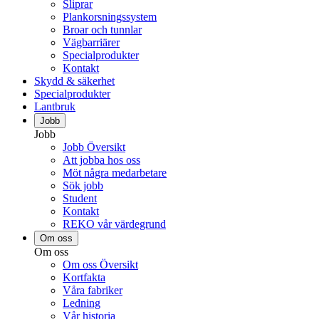
Sliprar
Plankorsningssystem
Broar och tunnlar
Vägbarriärer
Specialprodukter
Kontakt
Skydd & säkerhet
Specialprodukter
Lantbruk
Jobb
Jobb
Jobb Översikt
Att jobba hos oss
Möt några medarbetare
Sök jobb
Student
Kontakt
REKO vår värdegrund
Om oss
Om oss
Om oss Översikt
Kortfakta
Våra fabriker
Ledning
Vår historia