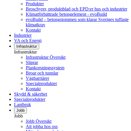
Produkter
Broschyrer, produktblad och EPD:er hus och industrier
Klimatförbättrade betongelement - evoBuild
evoBuild – betongstommen som klarar Sveriges tuffaste
klimatkrav
Kontakt
Industrier
VA och Energi
Infrastruktur
Infrastruktur
Infrastruktur Översikt
Sliprar
Plankorsningssystem
Broar och tunnlar
Vägbarriärer
Specialprodukter
Kontakt
Skydd & säkerhet
Specialprodukter
Lantbruk
Jobb
Jobb
Jobb Översikt
Att jobba hos oss