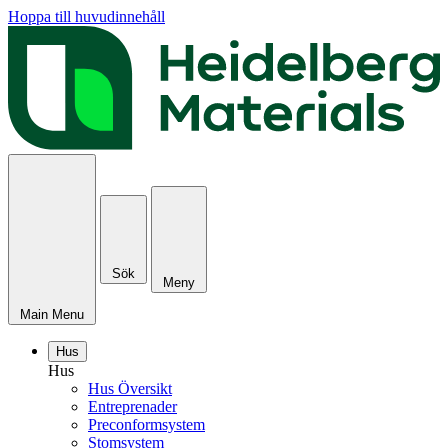
Hoppa till huvudinnehåll
Sök
Meny
Main Menu
Hus
Hus
Hus Översikt
Entreprenader
Preconformsystem
Stomsystem