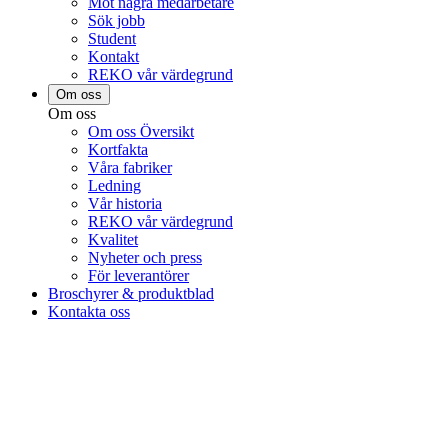
Möt några medarbetare
Sök jobb
Student
Kontakt
REKO vår värdegrund
Om oss
Om oss
Om oss Översikt
Kortfakta
Våra fabriker
Ledning
Vår historia
REKO vår värdegrund
Kvalitet
Nyheter och press
För leverantörer
Broschyrer & produktblad
Kontakta oss