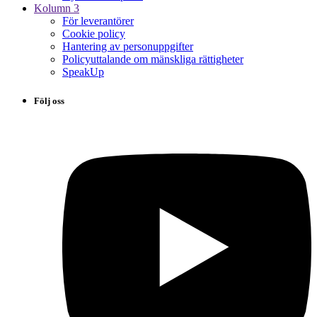
Kolumn 3
För leverantörer
Cookie policy
Hantering av personuppgifter
Policyuttalande om mänskliga rättigheter
SpeakUp
Följ oss