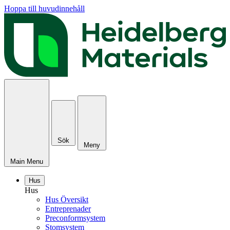
Hoppa till huvudinnehåll
Sök
Meny
Main Menu
Hus
Hus
Hus Översikt
Entreprenader
Preconformsystem
Stomsystem