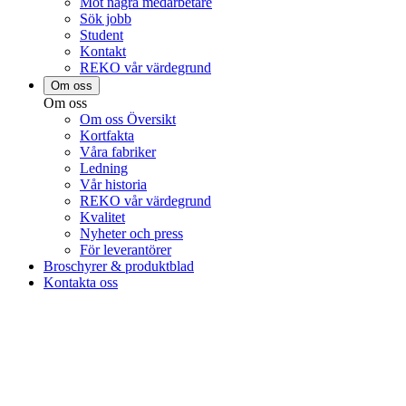
Möt några medarbetare
Sök jobb
Student
Kontakt
REKO vår värdegrund
Om oss
Om oss
Om oss Översikt
Kortfakta
Våra fabriker
Ledning
Vår historia
REKO vår värdegrund
Kvalitet
Nyheter och press
För leverantörer
Broschyrer & produktblad
Kontakta oss