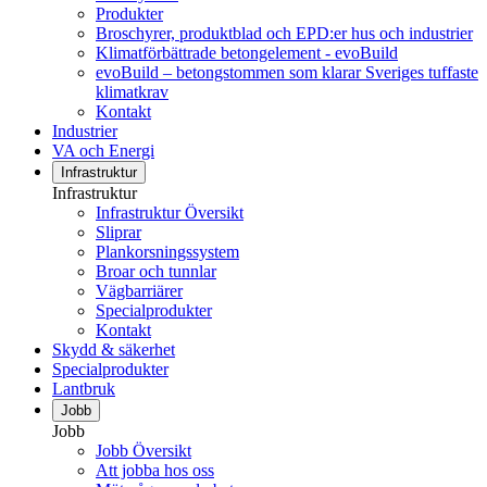
Produkter
Broschyrer, produktblad och EPD:er hus och industrier
Klimatförbättrade betongelement - evoBuild
evoBuild – betongstommen som klarar Sveriges tuffaste
klimatkrav
Kontakt
Industrier
VA och Energi
Infrastruktur
Infrastruktur
Infrastruktur Översikt
Sliprar
Plankorsningssystem
Broar och tunnlar
Vägbarriärer
Specialprodukter
Kontakt
Skydd & säkerhet
Specialprodukter
Lantbruk
Jobb
Jobb
Jobb Översikt
Att jobba hos oss