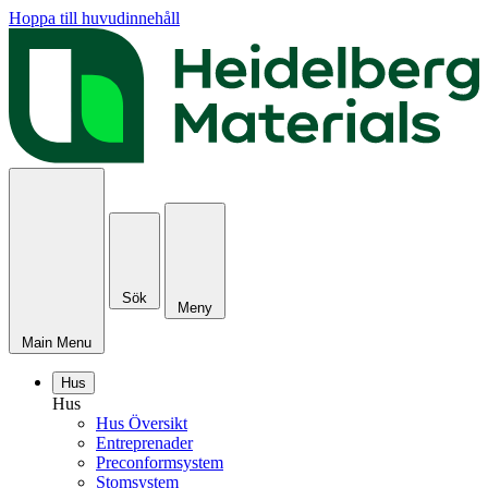
Hoppa till huvudinnehåll
Sök
Meny
Main Menu
Hus
Hus
Hus Översikt
Entreprenader
Preconformsystem
Stomsystem