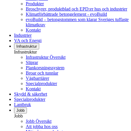
Produkter
Broschyrer, produktblad och EPD:er hus och industrier
Klimatförbättrade betongelement - evoBuild
evoBuild – betongstommen som klarar Sveriges tuffaste
klimatkrav
Kontakt
Industrier
VA och Energi
Infrastruktur
Infrastruktur
Infrastruktur Översikt
Sliprar
Plankorsningssystem
Broar och tunnlar
Vägbarriärer
Specialprodukter
Kontakt
Skydd & säkerhet
Specialprodukter
Lantbruk
Jobb
Jobb
Jobb Översikt
Att jobba hos oss