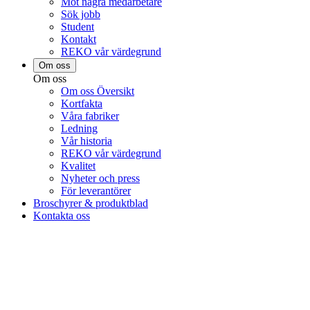
Möt några medarbetare
Sök jobb
Student
Kontakt
REKO vår värdegrund
Om oss
Om oss
Om oss Översikt
Kortfakta
Våra fabriker
Ledning
Vår historia
REKO vår värdegrund
Kvalitet
Nyheter och press
För leverantörer
Broschyrer & produktblad
Kontakta oss