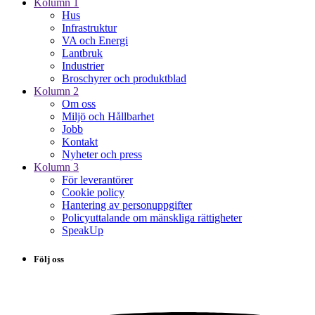
Kolumn 1
Hus
Infrastruktur
VA och Energi
Lantbruk
Industrier
Broschyrer och produktblad
Kolumn 2
Om oss
Miljö och Hållbarhet
Jobb
Kontakt
Nyheter och press
Kolumn 3
För leverantörer
Cookie policy
Hantering av personuppgifter
Policyuttalande om mänskliga rättigheter
SpeakUp
Följ oss