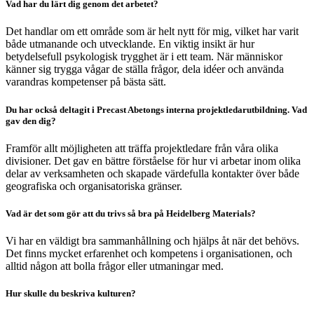
Vad har du lärt dig genom det arbetet?
Det handlar om ett område som är helt nytt för mig, vilket har varit
både utmanande och utvecklande. En viktig insikt är hur
betydelsefull psykologisk trygghet är i ett team. När människor
känner sig trygga vågar de ställa frågor, dela idéer och använda
varandras kompetenser på bästa sätt.
Du har också deltagit i Precast Abetongs interna projektledarutbildning. Vad
gav den dig?
Framför allt möjligheten att träffa projektledare från våra olika
divisioner. Det gav en bättre förståelse för hur vi arbetar inom olika
delar av verksamheten och skapade värdefulla kontakter över både
geografiska och organisatoriska gränser.
Vad är det som gör att du trivs så bra på Heidelberg Materials?
Vi har en väldigt bra sammanhållning och hjälps åt när det behövs.
Det finns mycket erfarenhet och kompetens i organisationen, och
alltid någon att bolla frågor eller utmaningar med.
Hur skulle du beskriva kulturen?