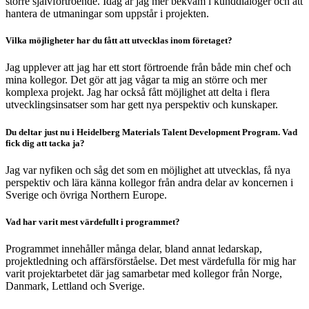
större självförtroende. Idag är jag mer bekväm i kunddialoger och att
hantera de utmaningar som uppstår i projekten.
Vilka möjligheter har du fått att utvecklas inom företaget?
Jag upplever att jag har ett stort förtroende från både min chef och
mina kollegor. Det gör att jag vågar ta mig an större och mer
komplexa projekt. Jag har också fått möjlighet att delta i flera
utvecklingsinsatser som har gett nya perspektiv och kunskaper.
Du deltar just nu i Heidelberg Materials Talent Development Program. Vad
fick dig att tacka ja?
Jag var nyfiken och såg det som en möjlighet att utvecklas, få nya
perspektiv och lära känna kollegor från andra delar av koncernen i
Sverige och övriga Northern Europe.
Vad har varit mest värdefullt i programmet?
Programmet innehåller många delar, bland annat ledarskap,
projektledning och affärsförståelse. Det mest värdefulla för mig har
varit projektarbetet där jag samarbetar med kollegor från Norge,
Danmark, Lettland och Sverige.