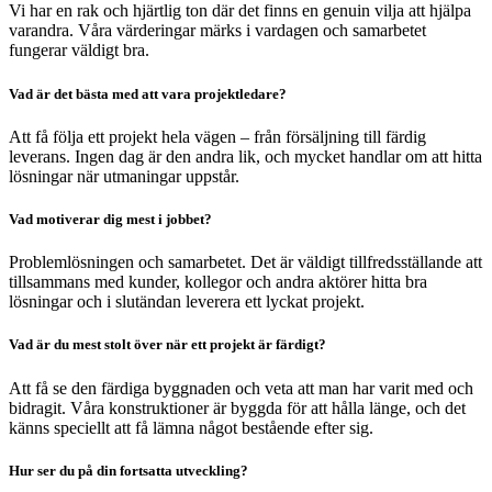
Vi har en rak och hjärtlig ton där det finns en genuin vilja att hjälpa
varandra. Våra värderingar märks i vardagen och samarbetet
fungerar väldigt bra.
Vad är det bästa med att vara projektledare?
Att få följa ett projekt hela vägen – från försäljning till färdig
leverans. Ingen dag är den andra lik, och mycket handlar om att hitta
lösningar när utmaningar uppstår.
Vad motiverar dig mest i jobbet?
Problemlösningen och samarbetet. Det är väldigt tillfredsställande att
tillsammans med kunder, kollegor och andra aktörer hitta bra
lösningar och i slutändan leverera ett lyckat projekt.
Vad är du mest stolt över när ett projekt är färdigt?
Att få se den färdiga byggnaden och veta att man har varit med och
bidragit. Våra konstruktioner är byggda för att hålla länge, och det
känns speciellt att få lämna något bestående efter sig.
Hur ser du på din fortsatta utveckling?