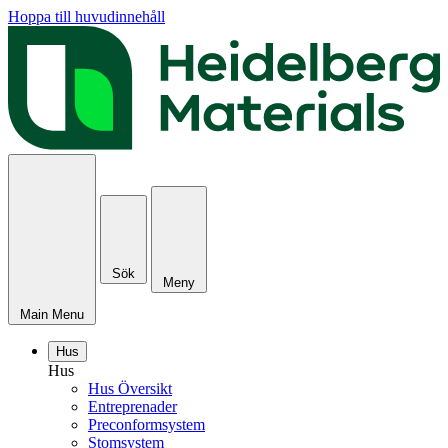
Hoppa till huvudinnehåll
Sök
Meny
Main Menu
Hus
Hus
Hus Översikt
Entreprenader
Preconformsystem
Stomsystem