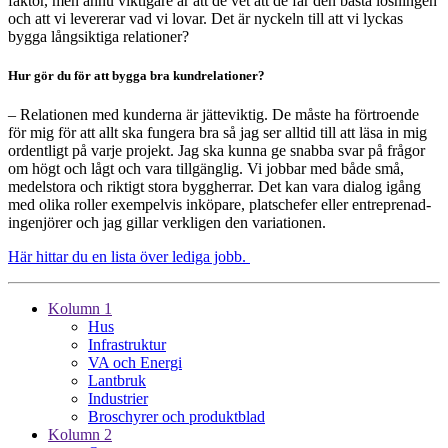
faktor, men ännu viktigare är att de vet att de får den bästa lösningen
och att vi levererar vad vi lovar. Det är nyckeln till att vi lyckas
bygga långsiktiga relationer?
Hur gör du för att bygga bra kundrelationer?
– Relationen med kunderna är jätteviktig. De måste ha förtroende
för mig för att allt ska fungera bra så jag ser alltid till att läsa in mig
ordentligt på varje projekt. Jag ska kunna ge snabba svar på frågor
om högt och lågt och vara tillgänglig. Vi jobbar med både små,
medelstora och riktigt stora byggherrar. Det kan vara dialog igång
med olika roller exempelvis inköpare, platschefer eller entreprenad-
ingenjörer och jag gillar verkligen den variationen.
Här hittar du en lista över lediga jobb.
Kolumn 1
Hus
Infrastruktur
VA och Energi
Lantbruk
Industrier
Broschyrer och produktblad
Kolumn 2