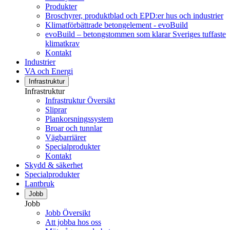
Produkter
Broschyrer, produktblad och EPD:er hus och industrier
Klimatförbättrade betongelement - evoBuild
evoBuild – betongstommen som klarar Sveriges tuffaste
klimatkrav
Kontakt
Industrier
VA och Energi
Infrastruktur
Infrastruktur
Infrastruktur Översikt
Sliprar
Plankorsningssystem
Broar och tunnlar
Vägbarriärer
Specialprodukter
Kontakt
Skydd & säkerhet
Specialprodukter
Lantbruk
Jobb
Jobb
Jobb Översikt
Att jobba hos oss