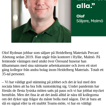
Olof Rydman jobbar som säljare på Heidelberg Materials Precast
Abetong sedan 2019. Han utgår från kontoret i Hyllie, Malmö. På
femtonde våningen med utsikt över Öresund huserar han
tillsammans med sina närmaste arbetskamrater och även ett stort
gäng kollegor från andra bolag inom Heidelberg Materials. Totalt ett
35-tal personer.
– Vi har väldigt god stämning på jobbet och det är kul med den
sociala biten att ha bra folk runtomkring sig. Under pandemin har
förstås de flesta fysiska möten satts på paus och vi har jobbat mycket
hemifrån. Men det fina är att det ändå alltid är nära till kollegorna
om det dyker upp frågor du måste bolla med någon. Det är bara att
slå en signal eller ta ett snabbt Teams-möte, vi har en väldigt