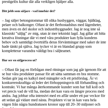
prestigelös kultur där alla verkligen hjälper alla.
Ditt jobb som säljare - vad innebär det?
– Jag säljer betongstommar till olika husbyggen, väggar, bjälklag,
pelare och balkonger. Oftast är det flerbostadshus med lägenheter,
men även en del skolor och industribyggnader. Jag är nog inte så
klassiskt ”säljig” av mig, utan är mer tekniskt lagd. Jag gillar att hitta
kreativa lösningar där vi med våra produkter kan fylla kundens
behov och samtidigt överträffa deras förväntningar med saker de inte
hade tänkt på själva. Jag tycker vi är en blandad grupp som
kompletterar varandra väldigt bra i säljteamet.
Hur ser en säljprocess ut?
– Oftast får jag en förfrågan med ritningar som jag går igenom för att
se hur våra produkter passar för att sätta samman en bra stomme.
Sedan gör jag en kalkyl med mängder och ett prisförslag. Är vi
konkurrenskraftiga så leder det förhoppningsvis till förhandling och
kontrakt. Vi har många återkommande kunder som har full koll och
vet precis vad de vill ha, medan det kan vara en längre process med
andra. Jag jobbar ofta intensivt med en affär under ett par veckor för
att sedan gå vidare med nästa. Projekten vi tar in kan vara hela
vägen från några hundratusen kronor upp till 20–30 miljoner och