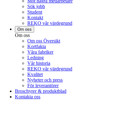
Möt några medarbetare
Sök jobb
Student
Kontakt
REKO vår värdegrund
Om oss
Om oss
Om oss Översikt
Kortfakta
Våra fabriker
Ledning
Vår historia
REKO vår värdegrund
Kvalitet
Nyheter och press
För leverantörer
Broschyrer & produktblad
Kontakta oss