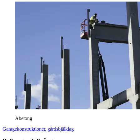
Abetong
Garagekonstruktioner, gårdsbjälklag