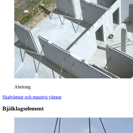
Abetong
Skalväggar och massiva väggar
Bjälklagselement