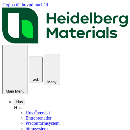
Hoppa till huvudinnehåll
Sök
Meny
Main Menu
Hus
Hus
Hus Översikt
Entreprenader
Preconformsystem
Stomsystem