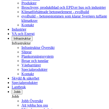
Produkter
Broschyrer, produktblad och EPD:er hus och industrier
Klimatförbättrade betongelement - evoBuild
evoBuild – betongstommen som klarar Sveriges tuffaste
klimatkrav
Kontakt
Industrier
VA och Energi
Infrastruktur
Infrastruktur
Infrastruktur Översikt
Sliprar
Plankorsningssystem
Broar och tunnlar
Vägbarriärer
Specialprodukter
Kontakt
Skydd & säkerhet
Specialprodukter
Lantbruk
Jobb
Jobb
Jobb Översikt
Att jobba hos oss