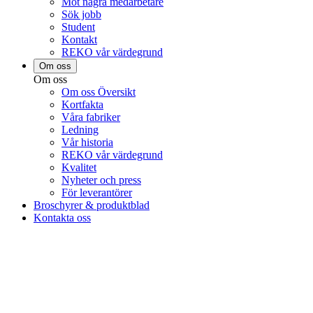
Möt några medarbetare
Sök jobb
Student
Kontakt
REKO vår värdegrund
Om oss
Om oss
Om oss Översikt
Kortfakta
Våra fabriker
Ledning
Vår historia
REKO vår värdegrund
Kvalitet
Nyheter och press
För leverantörer
Broschyrer & produktblad
Kontakta oss